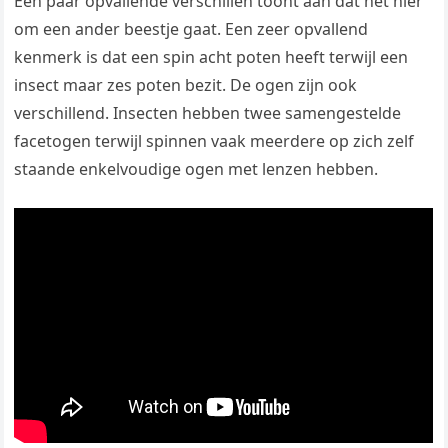
Een paar opvallende verschillen toont aan dat het hier
om een ander beestje gaat. Een zeer opvallend
kenmerk is dat een spin acht poten heeft terwijl een
insect maar zes poten bezit. De ogen zijn ook
verschillend. Insecten hebben twee samengestelde
facetogen terwijl spinnen vaak meerdere op zich zelf
staande enkelvoudige ogen met lenzen hebben.