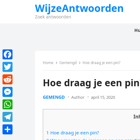
WijzeAntwoorden
Zoek antwoorden
Hu
Home
Gemengd
Hoe draag je een pin?
F
a
T
Hoe draag je een pin
c
w
R
e
i
GEMENGD
Author
april 15, 2020
e
M
b
t
d
e
o
W
t
In
d
s
o
h
e
T
i
s
1 Hoe draag je een pin?
k
a
r
e
t
D