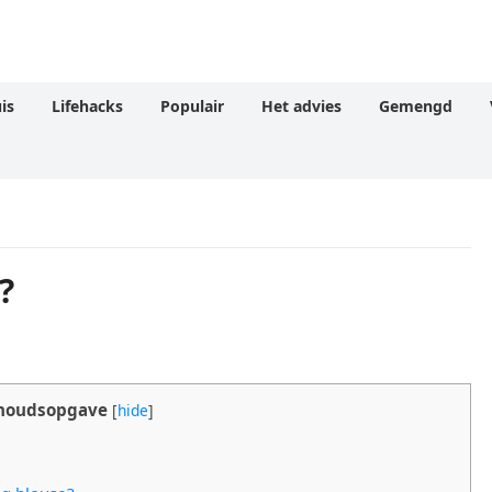
is
Lifehacks
Populair
Het advies
Gemengd
?
houdsopgave
[
hide
]