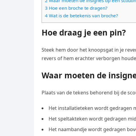
2 Waar moeten de insignes op een scouti
e
t
l
3 Hoe een broche te dragen?
e
n
s
4 Wat is de betekenis van broche?
e
l
g
A
g
e
Hoe draag je een pin?
e
p
r
n
r
p
a
Steek hem door het knoopsgat in je reve
m
revers of hem erachter verborgen houden.
Waar moeten de insigne
Plaats van de tekens behorend bij de scou
Het installatieteken wordt gedragen 
Het speltakteken wordt gedragen mid
Het naambandje wordt gedragen bov