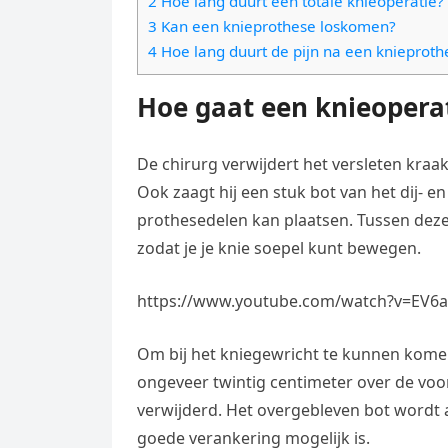
2 Hoe lang duurt een totale knieoperatie?
e
t
l
3 Kan een knieprothese loskomen?
e
n
s
4 Hoe lang duurt de pijn na een knieproth
e
l
g
A
g
e
Hoe gaat een knieoperat
e
p
r
n
r
p
a
De chirurg verwijdert het versleten kra
m
Ook zaagt hij een stuk bot van het dij- 
prothesedelen kan plaatsen. Tussen deze
zodat je je knie soepel kunt bewegen.
https://www.youtube.com/watch?v=EV6
Om bij het kniegewricht te kunnen komen
ongeveer twintig centimeter over de voo
verwijderd. Het overgebleven bot wordt
goede verankering mogelijk is.