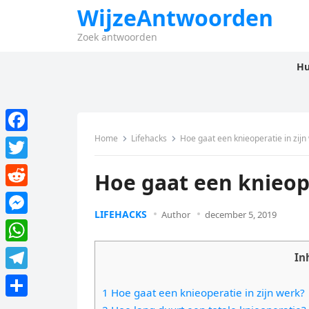
WijzeAntwoorden
Zoek antwoorden
Hu
Home
Lifehacks
Hoe gaat een knieoperatie in zijn
F
a
T
Hoe gaat een knieope
c
w
R
e
i
LIFEHACKS
Author
december 5, 2019
e
M
b
t
d
e
o
W
t
In
d
s
o
h
e
T
i
s
1 Hoe gaat een knieoperatie in zijn werk?
k
a
r
e
t
D