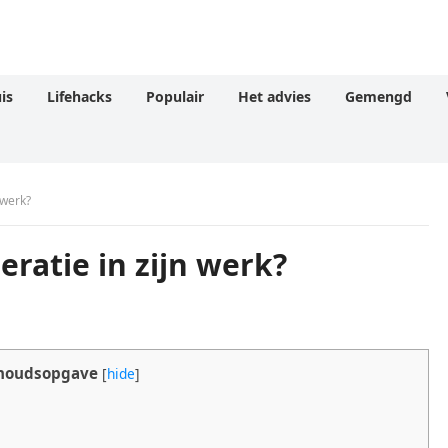
is
Lifehacks
Populair
Het advies
Gemengd
 werk?
ratie in zijn werk?
houdsopgave
[
hide
]