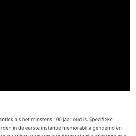
ek als het minstens 100 jaar oud is. Specifieke
rden in de eerste instantie memorabilia genoemd en