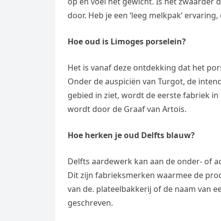
op en voel het gewicht. Is het zwaarder 
e
t
l
e
door. Heb je een ‘leeg melkpak’ ervaring
n
s
e
l
g
A
Hoe oud is Limoges porselein?
g
e
e
p
r
n
r
Het is vanaf deze ontdekking dat het po
p
a
Onder de auspiciën van Turgot, de intend
m
gebied in ziet, wordt de eerste fabriek 
wordt door de Graaf van Artois.
Hoe herken je oud Delfts blauw?
Delfts aardewerk kan aan de onder- of ach
Dit zijn fabrieksmerken waarmee de pro
van de. plateelbakkerij of de naam van e
geschreven.