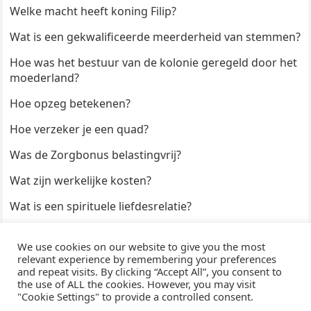
Welke macht heeft koning Filip?
Wat is een gekwalificeerde meerderheid van stemmen?
Hoe was het bestuur van de kolonie geregeld door het
moederland?
Hoe opzeg betekenen?
Hoe verzeker je een quad?
Was de Zorgbonus belastingvrij?
Wat zijn werkelijke kosten?
Wat is een spirituele liefdesrelatie?
Hoe kun je een formulier digitaal ondertekenen?
We use cookies on our website to give you the most
Hoe duur zijn Keukendeurtjes?
relevant experience by remembering your preferences
and repeat visits. By clicking “Accept All”, you consent to
the use of ALL the cookies. However, you may visit
"Cookie Settings" to provide a controlled consent.
© 2026
WijzeAntwoorden
- Thema door
WPEnjoy
· Aangedreven door