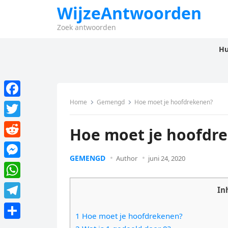
WijzeAntwoorden
Zoek antwoorden
Hu
Home
Gemengd
Hoe moet je hoofdrekenen?
F
a
T
Hoe moet je hoofdr
c
w
R
e
i
GEMENGD
Author
juni 24, 2020
e
M
b
t
d
e
o
W
t
In
d
s
o
h
e
T
i
s
1 Hoe moet je hoofdrekenen?
k
a
r
e
t
D