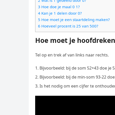
2 Wat is 1 gedeeld door 0?
e
t
l
3 Hoe doe je maal 0 1?
e
n
s
4 Kan je 1 delen door 0?
e
l
g
5 Hoe moet je een staartdeling maken?
A
g
e
e
6 Hoeveel procent is 25 van 500?
p
r
n
r
p
a
Hoe moet je hoofdreke
m
Tel op en trek af van links naar rechts.
Bijvoorbeeld: bij de som 52+43 doe je
Bijvoorbeeld: bij de min-som 93-22 doe
Is het nodig om een cijfer te onthouden,