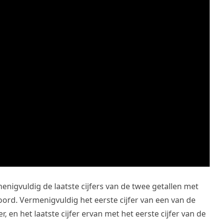
nigvuldig de laatste cijfers van de twee getallen met
ntwoord. Vermenigvuldig het eerste cijfer van een van de
r, en het laatste cijfer ervan met het eerste cijfer van de