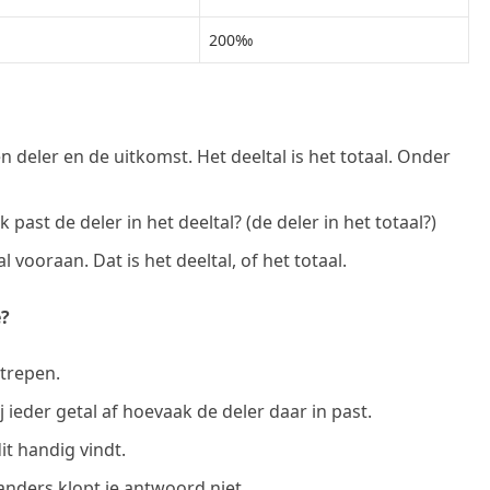
200‰
n deler en de uitkomst. Het deeltal is het totaal. Onder
 past de deler in het deeltal? (de deler in het totaal?)
l vooraan. Dat is het deeltal, of het totaal.
e?
strepen.
j ieder getal af hoevaak de deler daar in past.
it handig vindt.
 anders klopt je antwoord niet.