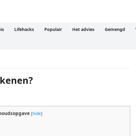
is
Lifehacks
Populair
Het advies
Gemengd
ekenen?
houdsopgave
[
hide
]