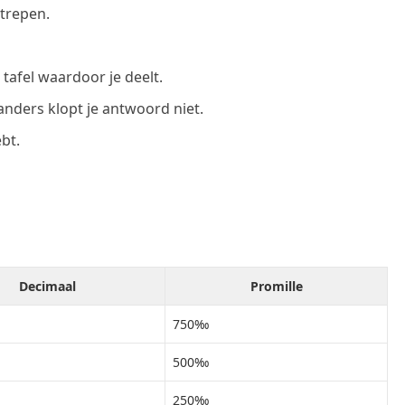
strepen.
tafel waardoor je deelt.
 anders klopt je antwoord niet.
ebt.
Decimaal
Promille
750‰
500‰
250‰