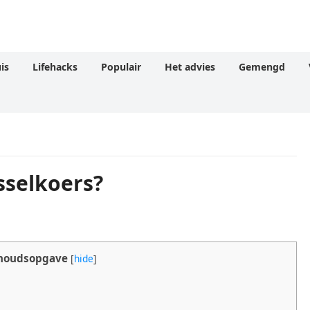
is
Lifehacks
Populair
Het advies
Gemengd
sselkoers?
houdsopgave
[
hide
]