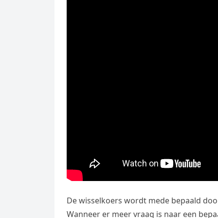
De wisselkoers wordt mede bepaald door
Wanneer er meer vraag is naar een bepaa