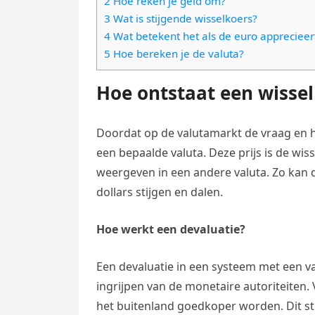
2 Hoe reken je geld om?
e
t
l
3 Wat is stijgende wisselkoers?
e
n
s
4 Wat betekent het als de euro apprecieer
e
l
g
5 Hoe bereken je de valuta?
A
g
e
e
p
r
Hoe ontstaat een wisse
n
r
p
a
m
Doordat op de valutamarkt de vraag en 
een bepaalde valuta. Deze prijs is de wis
weergeven in een andere valuta. Zo kan de 
dollars stijgen en dalen.
Hoe werkt een devaluatie?
Een devaluatie in een systeem met een v
ingrijpen van de monetaire autoriteiten.
het buitenland goedkoper worden. Dit st