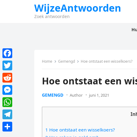
WijzeAntwoorden
Zoek antwoorden
Hu
Home
Gemengd
Hoe ontstaat een wisselkoers?
F
a
T
Hoe ontstaat een wi
c
w
R
e
i
GEMENGD
Author
juni 1, 2021
e
M
b
t
d
e
o
W
t
In
d
s
o
h
e
T
i
s
1 Hoe ontstaat een wisselkoers?
k
a
r
e
t
D