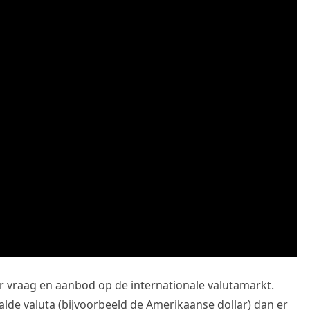
 vraag en aanbod op de internationale valutamarkt.
lde valuta (bijvoorbeeld de Amerikaanse dollar) dan er