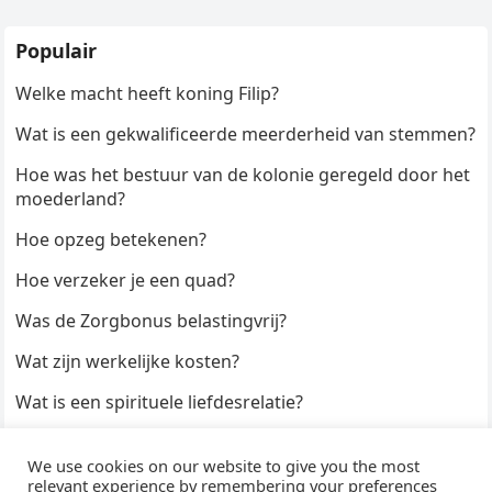
Populair
Welke macht heeft koning Filip?
Wat is een gekwalificeerde meerderheid van stemmen?
Hoe was het bestuur van de kolonie geregeld door het
moederland?
Hoe opzeg betekenen?
Hoe verzeker je een quad?
Was de Zorgbonus belastingvrij?
Wat zijn werkelijke kosten?
Wat is een spirituele liefdesrelatie?
Hoe kun je een formulier digitaal ondertekenen?
We use cookies on our website to give you the most
Hoe duur zijn Keukendeurtjes?
relevant experience by remembering your preferences