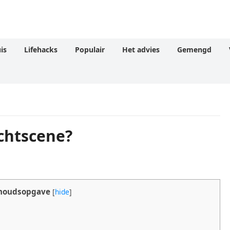
is
Lifehacks
Populair
Het advies
Gemengd
echtscene?
houdsopgave
[
hide
]