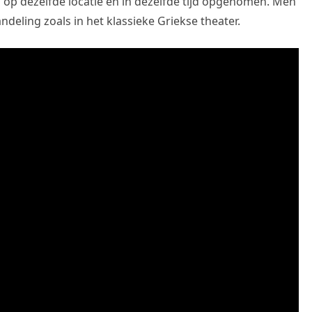
l op dezelfde locatie en in dezelfde tijd opgenomen. Men
ndeling zoals in het klassieke Griekse theater.