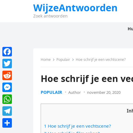
WijzeAntwoorden
Zoek antwoorden
Hu
Home
Populair
Hoe schrijf je een vechtscene?
F
a
T
Hoe schrijf je een v
c
w
R
e
i
POPULAIR
Author
november 20, 2020
e
M
b
t
d
e
o
W
t
In
d
s
o
h
e
T
i
s
1 Hoe schrijf je een vechtscene?
k
a
r
e
t
D