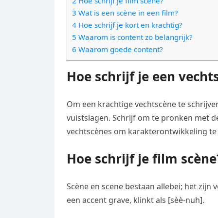
2 Hoe schrijf je film scène?
e
t
l
3 Wat is een scène in een film?
e
n
s
4 Hoe schrijf je kort en krachtig?
e
l
g
5 Waarom is content zo belangrijk?
A
g
e
e
6 Waarom goede content?
p
r
n
r
p
a
Hoe schrijf je een vecht
m
Om een ​​krachtige vechtscène te schrijven
vuistslagen. Schrijf om te pronken met d
vechtscènes om karakterontwikkeling te 
Hoe schrijf je film scène
Scène en scene bestaan allebei; het zijn
een accent grave, klinkt als [sèè-nuh].