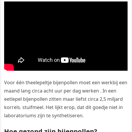
Voor één theelepeltje bijenpollen moet een werkbij een
maand lang circa acht uur per dag werken . In een
eetlepel bijenpollen zitten maar liefst circa 2,5 miljard
korrels. stuifmeel. Het lijkt erop, dat dit goedje niet in
laboratoriums zijn te synthetiseren.
Hoe gezond zijn bijenpollen?