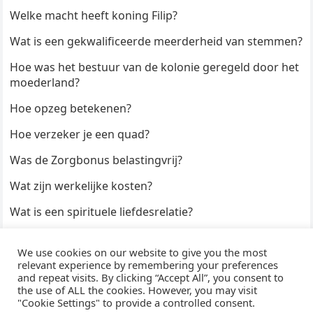
Welke macht heeft koning Filip?
Wat is een gekwalificeerde meerderheid van stemmen?
Hoe was het bestuur van de kolonie geregeld door het
moederland?
Hoe opzeg betekenen?
Hoe verzeker je een quad?
Was de Zorgbonus belastingvrij?
Wat zijn werkelijke kosten?
Wat is een spirituele liefdesrelatie?
Hoe kun je een formulier digitaal ondertekenen?
We use cookies on our website to give you the most
Hoe duur zijn Keukendeurtjes?
relevant experience by remembering your preferences
and repeat visits. By clicking “Accept All”, you consent to
the use of ALL the cookies. However, you may visit
"Cookie Settings" to provide a controlled consent.
© 2026
WijzeAntwoorden
- Thema door
WPEnjoy
· Aangedreven door