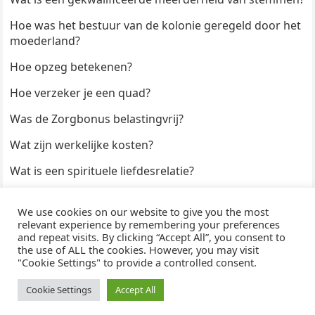
Hoe was het bestuur van de kolonie geregeld door het
moederland?
Hoe opzeg betekenen?
Hoe verzeker je een quad?
Was de Zorgbonus belastingvrij?
Wat zijn werkelijke kosten?
Wat is een spirituele liefdesrelatie?
Hoe kun je een formulier digitaal ondertekenen?
We use cookies on our website to give you the most
Hoe duur zijn Keukendeurtjes?
relevant experience by remembering your preferences
and repeat visits. By clicking “Accept All”, you consent to
the use of ALL the cookies. However, you may visit
"Cookie Settings" to provide a controlled consent.
© 2026
WijzeAntwoorden
- Thema door
WPEnjoy
· Aangedreven door
WordPress
Cookie Settings
Accept All