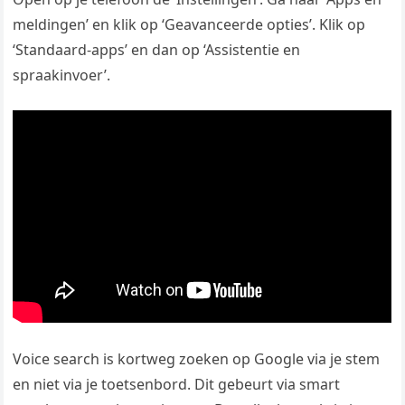
meldingen’ en klik op ‘Geavanceerde opties’. Klik op
‘Standaard-apps’ en dan op ‘Assistentie en
spraakinvoer’.
Voice search is kortweg zoeken op Google via je stem
en niet via je toetsenbord. Dit gebeurt via smart