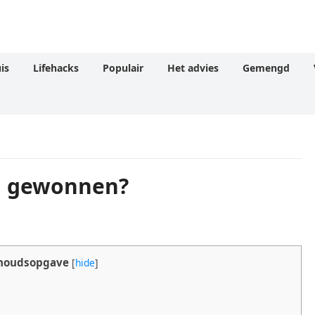
is
Lifehacks
Populair
Het advies
Gemengd
n gewonnen?
houdsopgave
[
hide
]