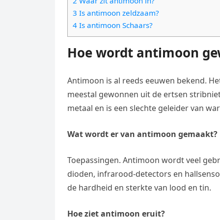
2 Waar zit antimoon in?
e
t
l
3 Is antimoon zeldzaam?
e
n
s
4 Is antimoon Schaars?
e
l
g
A
g
e
Hoe wordt antimoon g
e
p
r
n
r
p
a
Antimoon is al reeds eeuwen bekend. He
m
meestal gewonnen uit de ertsen stribniet
metaal en is een slechte geleider van war
Wat wordt er van antimoon gemaakt?
Toepassingen. Antimoon wordt veel gebrui
dioden, infrarood-detectors en hallsenso
de hardheid en sterkte van lood en tin.
Hoe ziet antimoon eruit?