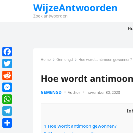
WijzeAntwoorden
Zoek antwoorden
Hu
Home
Gemengd
Hoe wordt antimoon gewonnen?
F
a
T
Hoe wordt antimoo
c
w
R
e
i
GEMENGD
Author
november 30, 2020
e
M
b
t
d
e
o
W
t
In
d
s
o
h
e
T
i
s
1 Hoe wordt antimoon gewonnen?
k
a
r
e
t
D