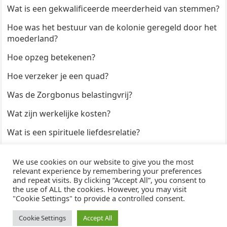
Wat is een gekwalificeerde meerderheid van stemmen?
Hoe was het bestuur van de kolonie geregeld door het
moederland?
Hoe opzeg betekenen?
Hoe verzeker je een quad?
Was de Zorgbonus belastingvrij?
Wat zijn werkelijke kosten?
Wat is een spirituele liefdesrelatie?
Hoe kun je een formulier digitaal ondertekenen?
We use cookies on our website to give you the most
Hoe duur zijn Keukendeurtjes?
relevant experience by remembering your preferences
and repeat visits. By clicking “Accept All”, you consent to
the use of ALL the cookies. However, you may visit
"Cookie Settings" to provide a controlled consent.
© 2026
WijzeAntwoorden
- Thema door
WPEnjoy
· Aangedreven door
WordPress
Cookie Settings
Accept All