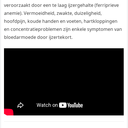
veroorzaakt door een te laag ijzergehalte (ferriprieve
anemie). Vermoeidheid, zwakte, duizeligheid,
hoofdpijn, koude handen en voeten, hartkloppingen
en concentratieproblemen zijn enkele symptomen van
bloedarmoede door ijzertekort.