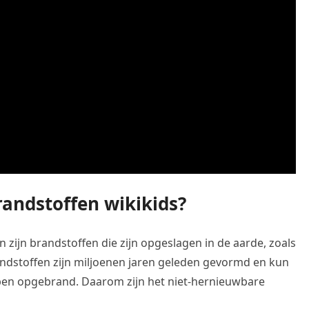
randstoffen wikikids?
n zijn brandstoffen die zijn opgeslagen in de aarde, zoals
andstoffen zijn miljoenen jaren geleden gevormd en kun
bben opgebrand. Daarom zijn het niet-hernieuwbare