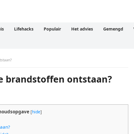
is
Lifehacks
Populair
Het advies
Gemengd
tstaan?
le brandstoffen ontstaan?
houdsopgave
[
hide
]
taan?