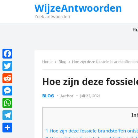
WijzeAntwoorden
Zoek antwoorden
Hu
Home
Blog
Hoe zijn deze fossiele brandstoffen on
F
a
T
Hoe zijn deze fossie
c
w
R
e
i
BLOG
Author
juli 22, 2021
e
M
b
t
d
e
o
W
t
In
d
s
o
h
e
T
i
s
1 Hoe zijn deze fossiele brandstoffen onts
k
a
r
e
t
D