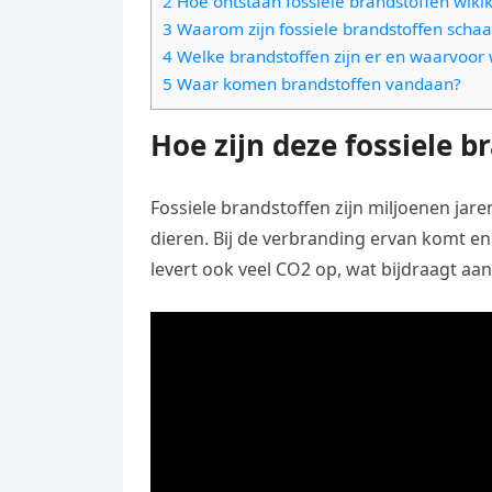
2 Hoe ontstaan fossiele brandstoffen wikik
e
t
l
3 Waarom zijn fossiele brandstoffen schaa
e
n
s
4 Welke brandstoffen zijn er en waarvoor
e
l
g
5 Waar komen brandstoffen vandaan?
A
g
e
e
p
r
Hoe zijn deze fossiele 
n
r
p
a
m
Fossiele brandstoffen zijn miljoenen jar
dieren. Bij de verbranding ervan komt en
levert ook veel CO2 op, wat bijdraagt a