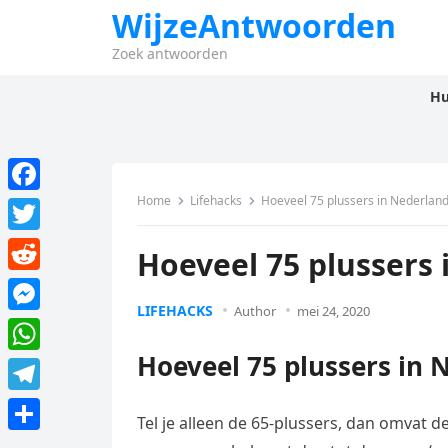
WijzeAntwoorden
Zoek antwoorden
Hu
Home
Lifehacks
Hoeveel 75 plussers in Nederlan
F
a
T
Hoeveel 75 plussers
c
w
R
e
i
LIFEHACKS
Author
mei 24, 2020
e
M
b
t
d
e
Hoeveel 75 plussers in 
o
W
t
d
s
o
h
e
T
i
s
Tel je alleen de 65-plussers, dan omvat 
k
a
r
e
t
D