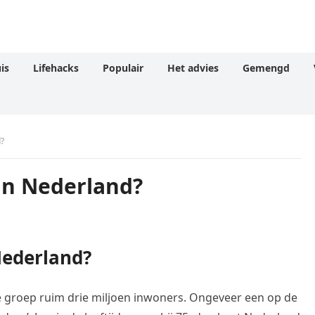
is
Lifehacks
Populair
Het advies
Gemengd
d?
 in Nederland?
Nederland?
de groep ruim drie miljoen inwoners. Ongeveer een op de