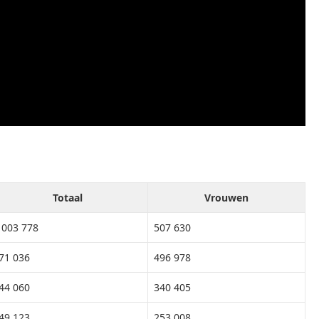
Totaal
Vrouwen
 003 778
507 630
71 036
496 978
44 060
340 405
49 123
253 008