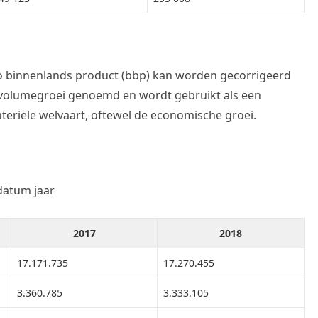
o binnenlands product (bbp) kan worden gecorrigeerd
t volumegroei genoemd en wordt gebruikt als een
teriële welvaart, oftewel de economische groei.
ldatum jaar
2017
2018
17.171.735
17.270.455
3.360.785
3.333.105