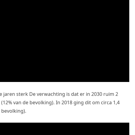
 jaren sterk De verwachting is dat er in 2030 ruim 2
 (12% van de bevolking). In 2018 ging dit om circa 1,4
bevolking).