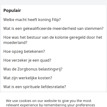
Populair
Welke macht heeft koning Filip?
Wat is een gekwalificeerde meerderheid van stemmen?
Hoe was het bestuur van de kolonie geregeld door het
moederland?
Hoe opzeg betekenen?
Hoe verzeker je een quad?
Was de Zorgbonus belastingvrij?
Wat zijn werkelijke kosten?
Wat is een spirituele liefdesrelatie?
Hoe kun je een formulier digitaal ondertekenen?
We use cookies on our website to give you the most
Hoe duur zijn Keukendeurtjes?
relevant experience by remembering your preferences