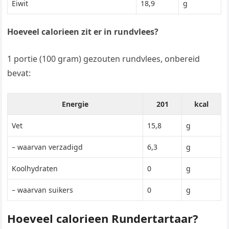
Eiwit
18,9
g
Hoeveel calorieen zit er in rundvlees?
1 portie (100 gram) gezouten rundvlees, onbereid
bevat:
Energie
201
kcal
Vet
15,8
g
– waarvan verzadigd
6,3
g
Koolhydraten
0
g
– waarvan suikers
0
g
Hoeveel calorieen Rundertartaar?