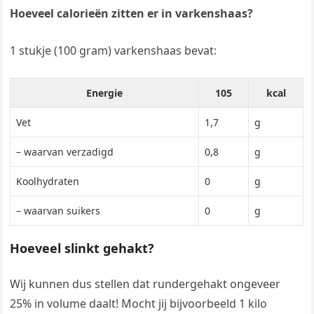
Hoeveel calorieën zitten er in varkenshaas?
1 stukje (100 gram) varkenshaas bevat:
Energie
105
kcal
Vet
1,7
g
– waarvan verzadigd
0,8
g
Koolhydraten
0
g
– waarvan suikers
0
g
Hoeveel slinkt gehakt?
Wij kunnen dus stellen dat rundergehakt ongeveer
25% in volume daalt! Mocht jij bijvoorbeeld 1 kilo