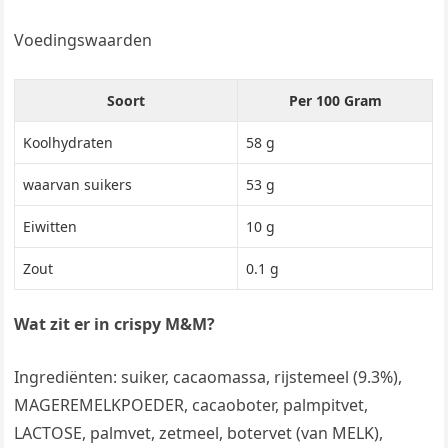
Voedingswaarden
Soort
Per 100 Gram
Koolhydraten
58 g
waarvan suikers
53 g
Eiwitten
10 g
Zout
0.1 g
Wat zit er in crispy M&M?
Ingrediënten: suiker, cacaomassa, rijstemeel (9.3%),
MAGEREMELKPOEDER, cacaoboter, palmpitvet,
LACTOSE, palmvet, zetmeel, botervet (van MELK),