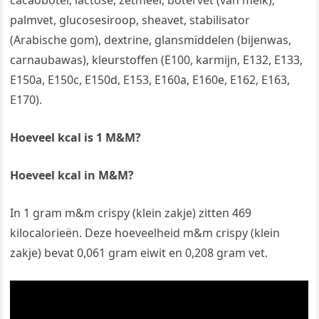
cacaoboter, lactose, zetmeel, botervet (van melk),
palmvet, glucosesiroop, sheavet, stabilisator
(Arabische gom), dextrine, glansmiddelen (bijenwas,
carnaubawas), kleurstoffen (E100, karmijn, E132, E133,
E150a, E150c, E150d, E153, E160a, E160e, E162, E163,
E170).
Hoeveel kcal is 1 M&M?
Hoeveel kcal in M&M?
In 1 gram m&m crispy (klein zakje) zitten 469
kilocalorieën. Deze hoeveelheid m&m crispy (klein
zakje) bevat 0,061 gram eiwit en 0,208 gram vet.