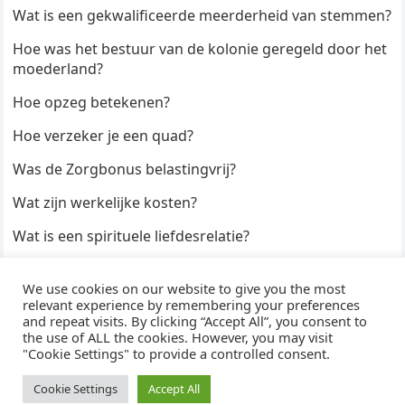
Wat is een gekwalificeerde meerderheid van stemmen?
Hoe was het bestuur van de kolonie geregeld door het
moederland?
Hoe opzeg betekenen?
Hoe verzeker je een quad?
Was de Zorgbonus belastingvrij?
Wat zijn werkelijke kosten?
Wat is een spirituele liefdesrelatie?
Hoe kun je een formulier digitaal ondertekenen?
We use cookies on our website to give you the most
Hoe duur zijn Keukendeurtjes?
relevant experience by remembering your preferences
and repeat visits. By clicking “Accept All”, you consent to
the use of ALL the cookies. However, you may visit
"Cookie Settings" to provide a controlled consent.
© 2026
WijzeAntwoorden
- Thema door
WPEnjoy
· Aangedreven door
WordPress
Cookie Settings
Accept All