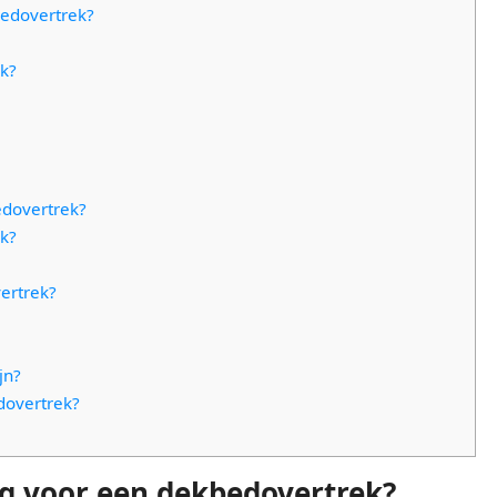
bedovertrek?
ek?
edovertrek?
ek?
ertrek?
jn?
dovertrek?
ig voor een dekbedovertrek?