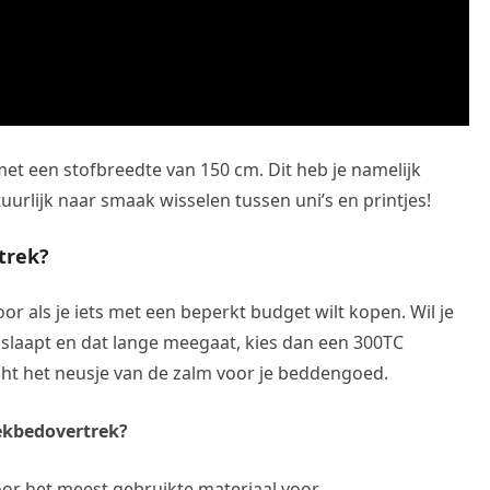
 met een stofbreedte van 150 cm. Dit heb je namelijk
urlijk naar smaak wisselen tussen uni’s en printjes!
trek?
r als je iets met een beperkt budget wilt kopen. Wil je
el slaapt en dat lange meegaat, kies dan een 300TC
cht het neusje van de zalm voor je beddengoed.
dekbedovertrek?
oor het meest gebruikte materiaal voor