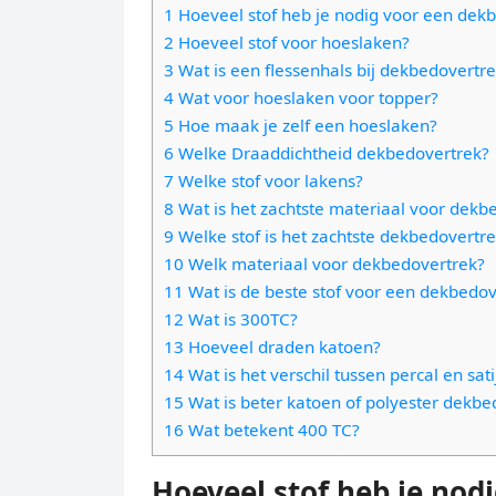
e
t
1 Hoeveel stof heb je nodig voor een dek
l
e
n
2 Hoeveel stof voor hoeslaken?
s
e
l
3 Wat is een flessenhals bij dekbedovertr
g
A
g
4 Wat voor hoeslaken voor topper?
e
e
p
5 Hoe maak je zelf een hoeslaken?
r
n
r
6 Welke Draaddichtheid dekbedovertrek?
p
a
7 Welke stof voor lakens?
m
8 Wat is het zachtste materiaal voor dekb
9 Welke stof is het zachtste dekbedovertr
10 Welk materiaal voor dekbedovertrek?
11 Wat is de beste stof voor een dekbedov
12 Wat is 300TC?
13 Hoeveel draden katoen?
14 Wat is het verschil tussen percal en sati
15 Wat is beter katoen of polyester dekbe
16 Wat betekent 400 TC?
Hoeveel stof heb je nod