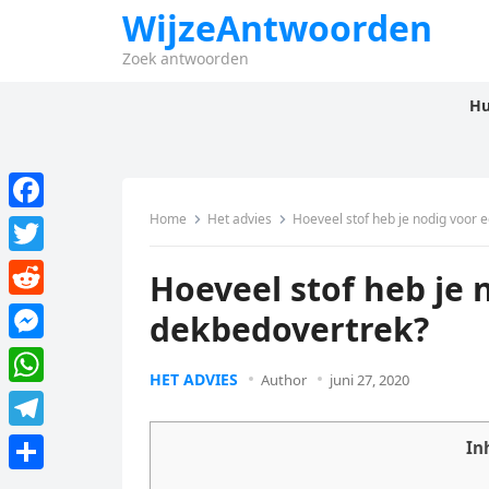
WijzeAntwoorden
Zoek antwoorden
Hu
Home
Het advies
Hoeveel stof heb je nodig voor 
F
a
T
Hoeveel stof heb je 
c
w
R
dekbedovertrek?
e
i
e
M
b
t
HET ADVIES
d
Author
juni 27, 2020
e
o
W
t
d
s
o
h
e
T
In
i
s
k
a
r
e
t
D