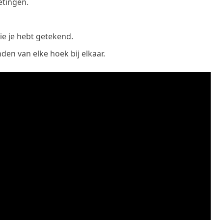
etingen.
die je hebt getekend.
en van elke hoek bij elkaar.