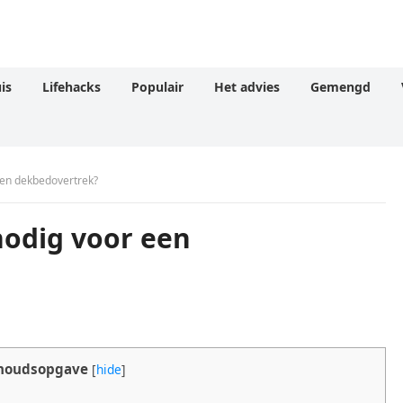
is
Lifehacks
Populair
Het advies
Gemengd
een dekbedovertrek?
nodig voor een
houdsopgave
[
hide
]