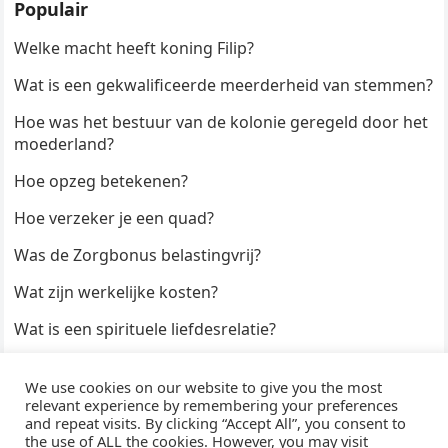
Populair
Welke macht heeft koning Filip?
Wat is een gekwalificeerde meerderheid van stemmen?
Hoe was het bestuur van de kolonie geregeld door het
moederland?
Hoe opzeg betekenen?
Hoe verzeker je een quad?
Was de Zorgbonus belastingvrij?
Wat zijn werkelijke kosten?
Wat is een spirituele liefdesrelatie?
Hoe kun je een formulier digitaal ondertekenen?
We use cookies on our website to give you the most
Hoe duur zijn Keukendeurtjes?
relevant experience by remembering your preferences
and repeat visits. By clicking “Accept All”, you consent to
the use of ALL the cookies. However, you may visit