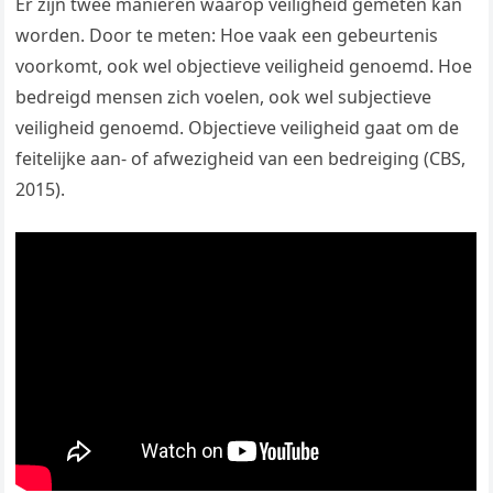
Er zijn twee manieren waarop veiligheid gemeten kan
worden. Door te meten: Hoe vaak een gebeurtenis
voorkomt, ook wel objectieve veiligheid genoemd. Hoe
bedreigd mensen zich voelen, ook wel subjectieve
veiligheid genoemd. Objectieve veiligheid gaat om de
feitelijke aan- of afwezigheid van een bedreiging (CBS,
2015).