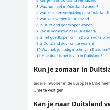
2 Kan je naar Duitsland verhuizen?
e
t
l
3 Waarom niet in Duitsland wonen?
e
n
s
4 Wat kost een verhuizing naar Duitsland?
e
l
g
5 Wat kost wonen in Duitsland?
A
g
e
e
6 Is Duitsland goedkoper wonen?
p
r
n
7 Kan ik verhuizen naar Duitsland?
r
p
a
8 Is het goedkoper om in Duitsland te wo
9 Is Duitsland duur om te wonen?
m
10 Wat heb je nodig inschrijven Duitsland?
11 Hoe duur is het leven in Duitsland?
Kun je zomaar in Duits
Iedere inwoner in de Europese Unie heeft
Unie te vestigen.
Kan je naar Duitsland v