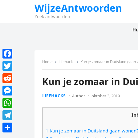
WijzeAntwoorden
Zoek antwoorden
Hu
Home
Lifehacks
Kun je zomaar in Duitsland gaan
F
a
T
Kun je zomaar in Du
c
w
R
e
i
LIFEHACKS
Author
oktober 3, 2019
e
M
b
t
d
e
o
W
t
In
d
s
o
h
e
T
i
s
1 Kun je zomaar in Duitsland gaan wonen
k
a
r
e
t
D