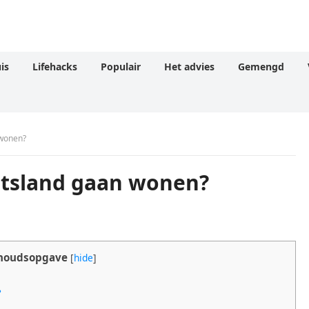
is
Lifehacks
Populair
Het advies
Gemengd
 wonen?
itsland gaan wonen?
houdsopgave
[
hide
]
?