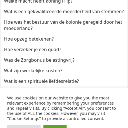
Welke macht heeft koning Filip?
Wat is een gekwalificeerde meerderheid van stemmen?
Hoe was het bestuur van de kolonie geregeld door het
moederland?
Hoe opzeg betekenen?
Hoe verzeker je een quad?
Was de Zorgbonus belastingvrij?
Wat zijn werkelijke kosten?
Wat is een spirituele liefdesrelatie?
Hoe kun je een formulier digitaal ondertekenen?
We use cookies on our website to give you the most
Hoe duur zijn Keukendeurtjes?
relevant experience by remembering your preferences
and repeat visits. By clicking “Accept All”, you consent to
the use of ALL the cookies. However, you may visit
"Cookie Settings" to provide a controlled consent.
© 2026
WijzeAntwoorden
- Thema door
WPEnjoy
· Aangedreven door