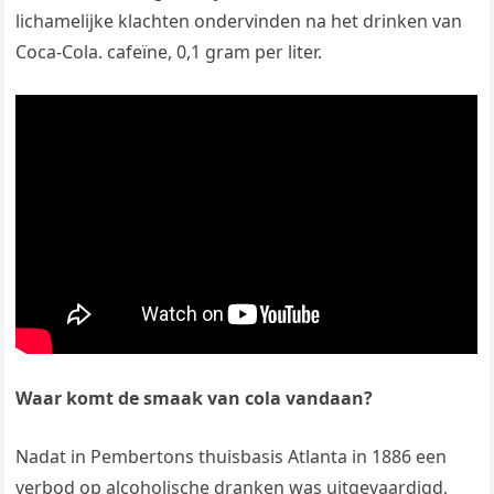
lichamelijke klachten ondervinden na het drinken van
Coca-Cola. cafeïne, 0,1 gram per liter.
Waar komt de smaak van cola vandaan?
Nadat in Pembertons thuisbasis Atlanta in 1886 een
verbod op alcoholische dranken was uitgevaardigd,