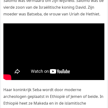
Salomo was vermaard om zijn wijsheid. Salomo was de
vierde zoon van de Israëlitische koning David. Zijn
moeder was Batseba, de vrouw van Uriah de Hethiet.
Haar koninkrijk Seba wordt door moderne
archeologen geplaatst in Ethiopië of Jemen of beide. In
Ethiopië heet ze Makeda en in de islamitische