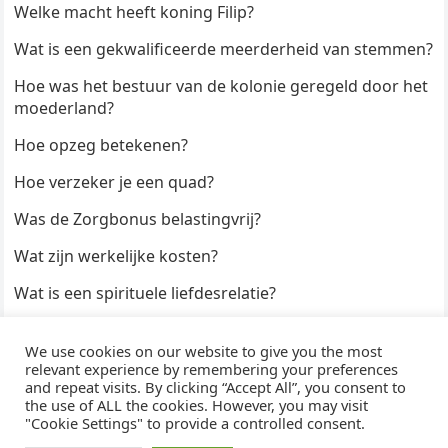
Welke macht heeft koning Filip?
Wat is een gekwalificeerde meerderheid van stemmen?
Hoe was het bestuur van de kolonie geregeld door het
moederland?
Hoe opzeg betekenen?
Hoe verzeker je een quad?
Was de Zorgbonus belastingvrij?
Wat zijn werkelijke kosten?
Wat is een spirituele liefdesrelatie?
Hoe kun je een formulier digitaal ondertekenen?
We use cookies on our website to give you the most
Hoe duur zijn Keukendeurtjes?
relevant experience by remembering your preferences
and repeat visits. By clicking “Accept All”, you consent to
the use of ALL the cookies. However, you may visit
"Cookie Settings" to provide a controlled consent.
© 2026
WijzeAntwoorden
- Thema door
WPEnjoy
· Aangedreven door