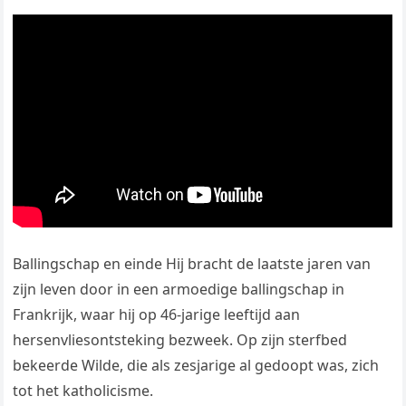
Ballingschap en einde Hij bracht de laatste jaren van
zijn leven door in een armoedige ballingschap in
Frankrijk, waar hij op 46-jarige leeftijd aan
hersenvliesontsteking bezweek. Op zijn sterfbed
bekeerde Wilde, die als zesjarige al gedoopt was, zich
tot het katholicisme.