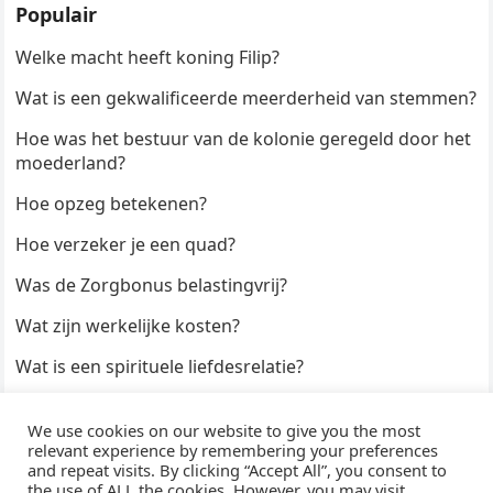
Populair
Welke macht heeft koning Filip?
Wat is een gekwalificeerde meerderheid van stemmen?
Hoe was het bestuur van de kolonie geregeld door het
moederland?
Hoe opzeg betekenen?
Hoe verzeker je een quad?
Was de Zorgbonus belastingvrij?
Wat zijn werkelijke kosten?
Wat is een spirituele liefdesrelatie?
Hoe kun je een formulier digitaal ondertekenen?
We use cookies on our website to give you the most
Hoe duur zijn Keukendeurtjes?
relevant experience by remembering your preferences
and repeat visits. By clicking “Accept All”, you consent to
the use of ALL the cookies. However, you may visit