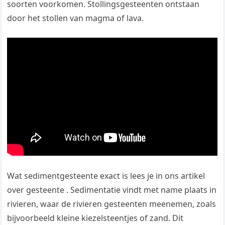
soorten voorkomen. Stollingsgesteenten ontstaan
door het stollen van magma of lava.
Wat sedimentgesteente exact is lees je in ons artikel
over gesteente . Sedimentatie vindt met name plaats in
rivieren, waar de rivieren gesteenten meenemen, zoals
bijvoorbeeld kleine kiezelsteentjes of zand. Dit