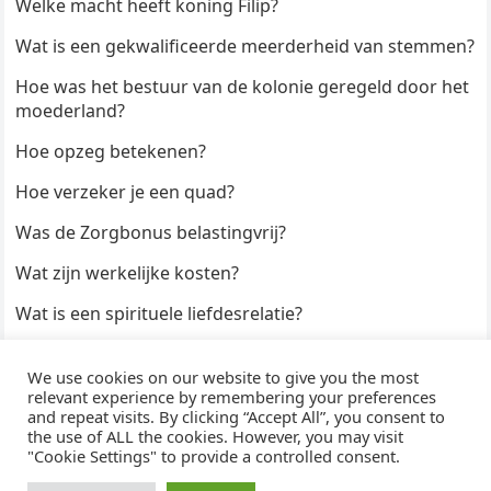
Welke macht heeft koning Filip?
Wat is een gekwalificeerde meerderheid van stemmen?
Hoe was het bestuur van de kolonie geregeld door het
moederland?
Hoe opzeg betekenen?
Hoe verzeker je een quad?
Was de Zorgbonus belastingvrij?
Wat zijn werkelijke kosten?
Wat is een spirituele liefdesrelatie?
Hoe kun je een formulier digitaal ondertekenen?
We use cookies on our website to give you the most
Hoe duur zijn Keukendeurtjes?
relevant experience by remembering your preferences
and repeat visits. By clicking “Accept All”, you consent to
the use of ALL the cookies. However, you may visit
"Cookie Settings" to provide a controlled consent.
© 2026
WijzeAntwoorden
- Thema door
WPEnjoy
· Aangedreven door