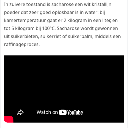
In zuivere toestand is sacharose een wit kristallijn
poeder dat zeer goed oplosbaar is in water: bij
kamertemperatuur gaat er 2 kilogram in een liter, en
tot 5 kilogram bij 100°C. Sacharose wordt gewonnen
uit suikerbieten, suikerriet of suikerpalm, middels een
raffinageproces.