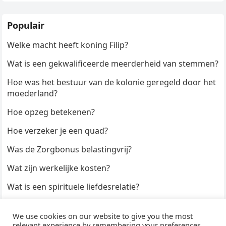
Populair
Welke macht heeft koning Filip?
Wat is een gekwalificeerde meerderheid van stemmen?
Hoe was het bestuur van de kolonie geregeld door het
moederland?
Hoe opzeg betekenen?
Hoe verzeker je een quad?
Was de Zorgbonus belastingvrij?
Wat zijn werkelijke kosten?
Wat is een spirituele liefdesrelatie?
Hoe kun je een formulier digitaal ondertekenen?
We use cookies on our website to give you the most
Hoe duur zijn Keukendeurtjes?
relevant experience by remembering your preferences