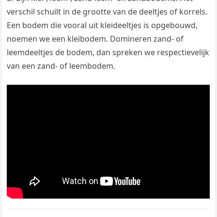
verschil schuilt in de grootte van de deeltjes of korrels.
Een bodem die vooral uit kleideeltjes is opgebouwd,
noemen we een kleibodem. Domineren zand- of
leemdeeltjes de bodem, dan spreken we respectievelijk
van een zand- of leembodem.