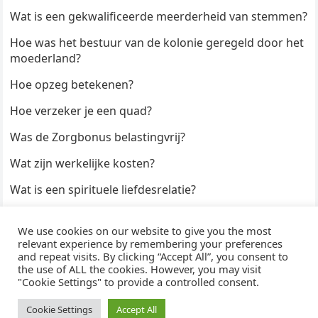
Wat is een gekwalificeerde meerderheid van stemmen?
Hoe was het bestuur van de kolonie geregeld door het
moederland?
Hoe opzeg betekenen?
Hoe verzeker je een quad?
Was de Zorgbonus belastingvrij?
Wat zijn werkelijke kosten?
Wat is een spirituele liefdesrelatie?
Hoe kun je een formulier digitaal ondertekenen?
We use cookies on our website to give you the most
Hoe duur zijn Keukendeurtjes?
relevant experience by remembering your preferences
and repeat visits. By clicking “Accept All”, you consent to
the use of ALL the cookies. However, you may visit
"Cookie Settings" to provide a controlled consent.
© 2026
WijzeAntwoorden
- Thema door
WPEnjoy
· Aangedreven door
WordPress
Cookie Settings
Accept All