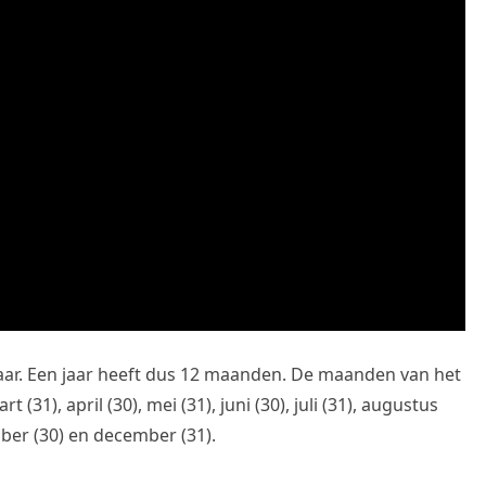
aar. Een jaar heeft dus 12 maanden. De maanden van het
rt (31), april (30), mei (31), juni (30), juli (31), augustus
mber (30) en december (31).