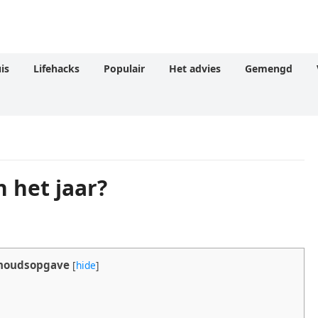
is
Lifehacks
Populair
Het advies
Gemengd
n het jaar?
houdsopgave
[
hide
]