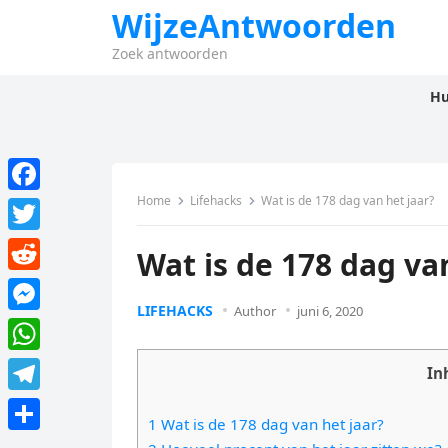
WijzeAntwoorden
Zoek antwoorden
Hu
Home
Lifehacks
Wat is de 178 dag van het jaar?
F
a
T
Wat is de 178 dag va
c
w
R
e
i
LIFEHACKS
Author
juni 6, 2020
e
M
b
t
d
e
o
W
t
In
d
s
o
h
e
T
i
s
1 Wat is de 178 dag van het jaar?
k
a
r
e
t
D