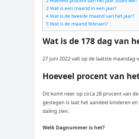
2 Hoeveel procent van het jaar zitten we?
e
t
l
3 Wat is een maand in een jaar?
e
n
s
4 Wat is de tweede maand van het jaar?
e
l
g
5 Wat is de maand februari?
A
g
e
e
p
r
Wat is de 178 dag van he
n
r
p
a
m
27 juni 2022 valt op de laatste maandag 
Hoeveel procent van het
Dit komt neer op circa 28 procent van de
gestegen is laat het aandeel kinderen en
daling zien.
Welk Dagnummer is het?