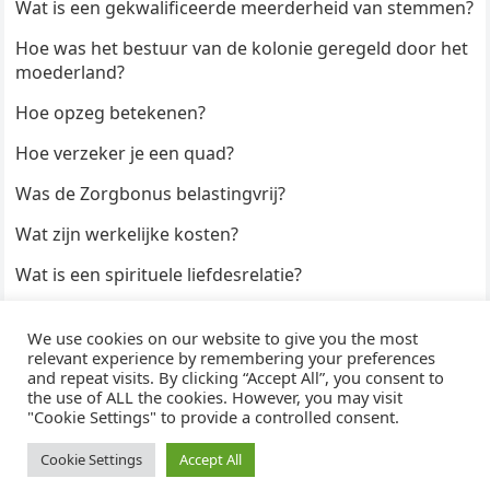
Wat is een gekwalificeerde meerderheid van stemmen?
Hoe was het bestuur van de kolonie geregeld door het
moederland?
Hoe opzeg betekenen?
Hoe verzeker je een quad?
Was de Zorgbonus belastingvrij?
Wat zijn werkelijke kosten?
Wat is een spirituele liefdesrelatie?
Hoe kun je een formulier digitaal ondertekenen?
We use cookies on our website to give you the most
Hoe duur zijn Keukendeurtjes?
relevant experience by remembering your preferences
and repeat visits. By clicking “Accept All”, you consent to
the use of ALL the cookies. However, you may visit
"Cookie Settings" to provide a controlled consent.
© 2026
WijzeAntwoorden
- Thema door
WPEnjoy
· Aangedreven door
WordPress
Cookie Settings
Accept All