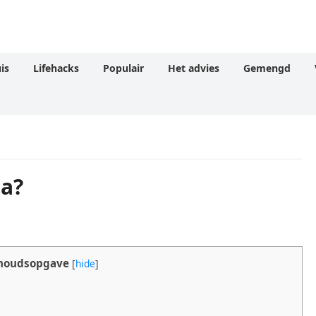
is
Lifehacks
Populair
Het advies
Gemengd
a?
houdsopgave
[
hide
]