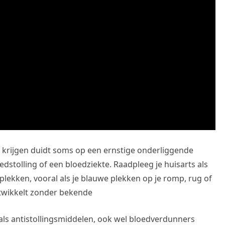
 krijgen duidt soms op een ernstige onderliggende
stolling of een bloedziekte. Raadpleeg je huisarts als
plekken, vooral als je blauwe plekken op je romp, rug of
ntwikkelt zonder bekende
als antistollingsmiddelen, ook wel bloedverdunners