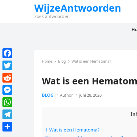
WijzeAntwoorden
Zoek antwoorden
Hu
Home
Blog
Wat is een Hematoma?
F
a
T
Wat is een Hematom
c
w
R
e
i
BLOG
Author
juni 28, 2020
e
M
b
t
d
e
o
W
t
In
d
s
o
h
e
T
i
s
1 Wat is een Hematoma?
k
a
r
e
t
D