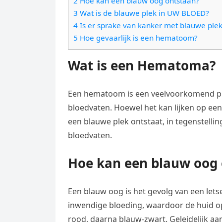
2 Hoe kan een blauw oog ontstaan?
e
t
l
3 Wat is de blauwe plek in UW BLOED?
e
n
s
4 Is er sprake van kanker met blauwe ple
e
l
g
5 Hoe gevaarlijk is een hematoom?
A
g
e
e
p
r
Wat is een Hematoma?
n
r
p
a
m
Een hematoom is een veelvoorkomend pr
bloedvaten. Hoewel het kan lijken op een
een blauwe plek ontstaat, in tegenstelli
bloedvaten.
Hoe kan een blauw oog 
Een blauw oog is het gevolg van een lets
inwendige bloeding, waardoor de huid opz
rood, daarna blauw-zwart. Geleidelijk aa