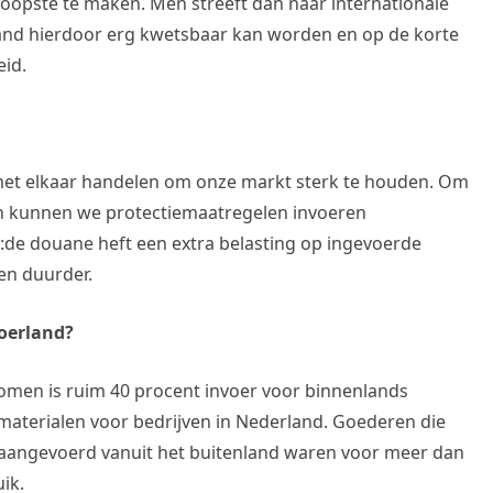
oopste te maken. Men streeft dan naar internationale
 land hierdoor erg kwetsbaar kan worden en op de korte
eid.
 met elkaar handelen om onze markt sterk te houden. Om
en kunnen we protectiemaatregelen invoeren
:de douane heft een extra belasting op ingevoerde
en duurder.
oerland?
men is ruim 40 procent invoer voor binnenlands
materialen voor bedrijven in Nederland. Goederen die
 aangevoerd vanuit het buitenland waren voor meer dan
ik.