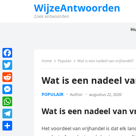
WijzeAntwoorden
Zoek antwoorden
Hu
Home
Populair
Wat is een nadeel van vrijhandel?
F
a
T
Wat is een nadeel va
c
w
R
e
i
POPULAIR
Author
augustus 22, 2020
e
M
b
t
d
e
Wat is een nadeel van v
o
W
t
d
s
o
h
e
T
i
s
Het voordeel van vrijhandel is dat elk l
k
a
r
e
t
D