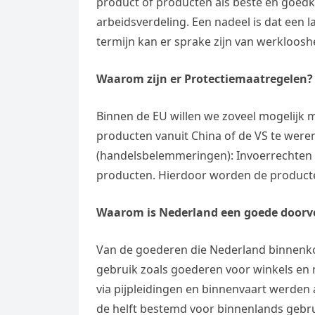
product of producten als beste en goedk
e
t
l
e
arbeidsverdeling. Een nadeel is dat een
n
s
e
termijn kan er sprake zijn van werkloosh
l
g
A
g
e
e
p
Waarom zijn er Protectiemaatregelen?
r
n
r
p
a
Binnen de EU willen we zoveel mogelijk
m
producten vanuit China of de VS te wer
(handelsbelemmeringen): Invoerrechten 
producten. Hierdoor worden de product
Waarom is Nederland een goede doorv
Van de goederen die Nederland binnenko
gebruik zoals goederen voor winkels en 
via pijpleidingen en binnenvaart werden
de helft bestemd voor binnenlands gebru