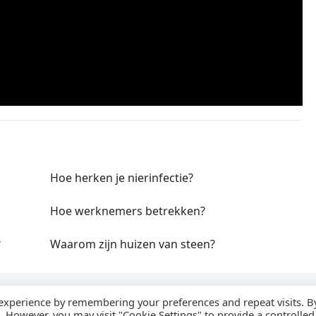
Hoe herken je nierinfectie?
Hoe werknemers betrekken?
?
Waarom zijn huizen van steen?
 experience by remembering your preferences and repeat visits. B
s. However, you may visit "Cookie Settings" to provide a controlled