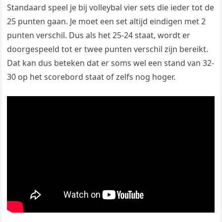
Standaard speel je bij volleybal vier sets die ieder tot de
25 punten gaan. Je moet een set altijd eindigen met 2
punten verschil. Dus als het 25-24 staat, wordt er
doorgespeeld tot er twee punten verschil zijn bereikt.
Dat kan dus beteken dat er soms wel een stand van 32-
30 op het scorebord staat of zelfs nog hoger.