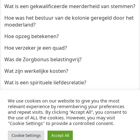
Wat is een gekwalificeerde meerderheid van stemmen?
Hoe was het bestuur van de kolonie geregeld door het
moederland?
Hoe opzeg betekenen?
Hoe verzeker je een quad?
Was de Zorgbonus belastingvrij?
Wat zijn werkelijke kosten?
Wat is een spirituele liefdesrelatie?
Hoe kun je een formulier digitaal ondertekenen?
We use cookies on our website to give you the most
Hoe duur zijn Keukendeurtjes?
relevant experience by remembering your preferences
and repeat visits. By clicking “Accept All”, you consent to
the use of ALL the cookies. However, you may visit
"Cookie Settings" to provide a controlled consent.
© 2026
WijzeAntwoorden
- Thema door
WPEnjoy
· Aangedreven door
WordPress
Cookie Settings
Accept All