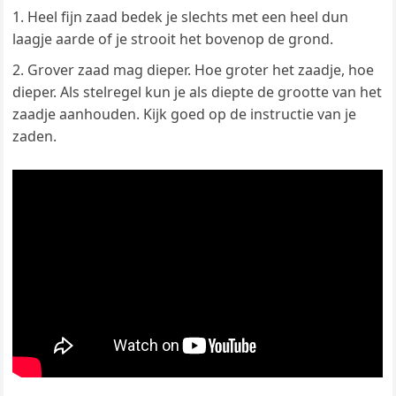
Heel fijn zaad bedek je slechts met een heel dun
laagje aarde of je strooit het bovenop de grond.
Grover zaad mag dieper. Hoe groter het zaadje, hoe
dieper. Als stelregel kun je als diepte de grootte van het
zaadje aanhouden. Kijk goed op de instructie van je
zaden.