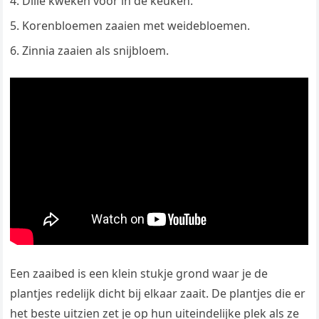
Dille kweken voor in de keuken.
Korenbloemen zaaien met weidebloemen.
Zinnia zaaien als snijbloem.
Een zaaibed is een klein stukje grond waar je de
plantjes redelijk dicht bij elkaar zaait. De plantjes die er
het beste uitzien zet je op hun uiteindelijke plek als ze