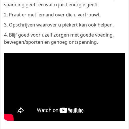
spanning geeft en wat u juist energie geeft.
Praat er met iemand over die u vertrouwt.
Opschrijven waarover u piekert kan ook helpen.
Blijf goed voor uzelf zorgen met goede voeding,
bewegen/sporten en genoeg ontspanning.