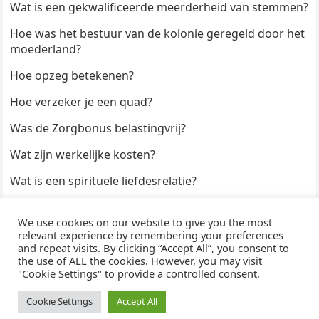
Wat is een gekwalificeerde meerderheid van stemmen?
Hoe was het bestuur van de kolonie geregeld door het
moederland?
Hoe opzeg betekenen?
Hoe verzeker je een quad?
Was de Zorgbonus belastingvrij?
Wat zijn werkelijke kosten?
Wat is een spirituele liefdesrelatie?
Hoe kun je een formulier digitaal ondertekenen?
We use cookies on our website to give you the most
Hoe duur zijn Keukendeurtjes?
relevant experience by remembering your preferences
and repeat visits. By clicking “Accept All”, you consent to
the use of ALL the cookies. However, you may visit
"Cookie Settings" to provide a controlled consent.
© 2026
WijzeAntwoorden
- Thema door
WPEnjoy
· Aangedreven door
WordPress
Cookie Settings
Accept All