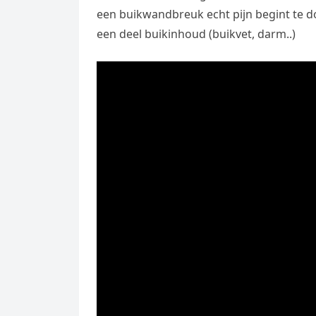
een buikwandbreuk echt pijn begint te 
een deel buikinhoud (buikvet, darm..)