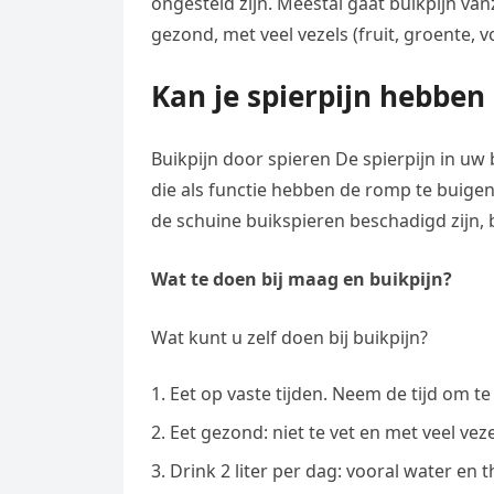
ongesteld zijn. Meestal gaat buikpijn van
e
t
l
e
gezond, met veel vezels (fruit, groente, 
n
s
e
l
g
A
Kan je spierpijn hebben 
g
e
e
p
r
n
r
p
Buikpijn door spieren De spierpijn in uw
a
die als functie hebben de romp te buigen
m
de schuine buikspieren beschadigd zijn, b
Wat te doen bij maag en buikpijn?
Wat kunt u zelf doen bij buikpijn?
Eet op vaste tijden. Neem de tijd om te
Eet gezond: niet te vet en met veel veze
Drink 2 liter per dag: vooral water en 