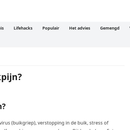
is
Lifehacks
Populair
Het advies
Gemengd
pijn?
n?
irus (buikgriep), verstopping in de buik, stress of