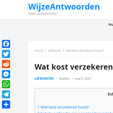
WijzeAntwoorden
Zoek antwoorden
Hu
Home
Lifehacks
Wat kost verzekeren hond?
F
a
T
Wat kost verzekere
c
w
R
e
i
LIFEHACKS
Author
mei 5, 2021
e
M
b
t
d
e
o
W
t
In
d
s
o
h
e
T
i
s
1 Wat kost verzekeren hond?
k
a
r
e
t
D