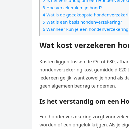
2 Is het verstandig om een Hondenverzek
e
t
l
3 Hoe verzeker ik mijn hond?
e
n
s
4 Wat is de goedkoopste hondenverzekeri
e
l
g
5 Wat is een basis hondenverzekering?
A
g
e
e
6 Wanneer kun je een hondenverzekering 
p
r
n
r
p
a
Wat kost verzekeren ho
m
Kosten liggen tussen de €5 tot €80, afha
hondenverzekering kost gemiddeld €20 t
iedereen gelijk, want zowel je hond als d
geen algemeen bedrag te noemen.
Is het verstandig om een H
Een hondenverzekering zorgt voor zekerh
worden of een ongeluk krijgen. Als je ei