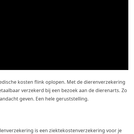
dische kosten flink oplopen. Met de dierenverzekering
taalbaar verzekerd bij een bezoek aan de dierenarts. Zo
aandacht geven. Een hele geruststelling.
enverzekering is een ziektekostenverzekering voor je