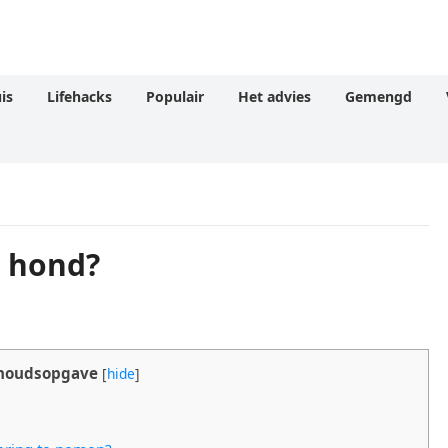
is
Lifehacks
Populair
Het advies
Gemengd
n hond?
houdsopgave
[
hide
]