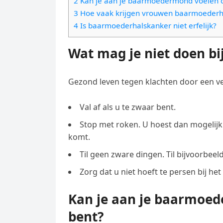
2 Kan je aan je baarmoedermond voelen o
e
t
l
3 Hoe vaak krijgen vrouwen baarmoederh
e
n
s
4 Is baarmoederhalskanker niet erfelijk?
e
l
g
A
g
e
Wat mag je niet doen bi
e
p
r
n
r
p
a
Gezond leven tegen klachten door een v
m
Val af als u te zwaar bent.
Stop met roken. U hoest dan mogelij
komt.
Til geen zware dingen. Til bijvoorbeel
Zorg dat u niet hoeft te persen bij he
Kan je aan je baarmoed
bent?