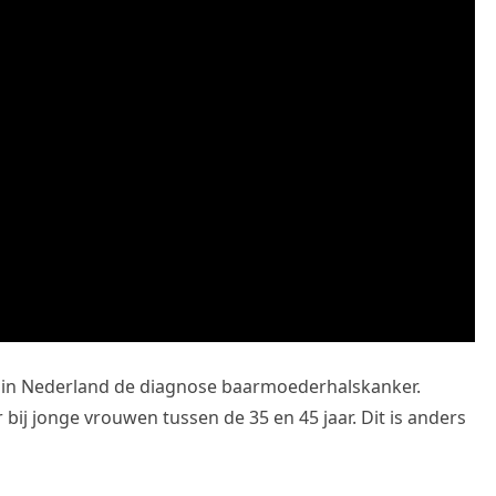
n in Nederland de diagnose baarmoederhalskanker.
ij jonge vrouwen tussen de 35 en 45 jaar. Dit is anders