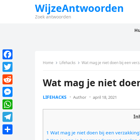
WijzeAntwoorden
Zoek antwoorden
Hu
Home
Lifehacks
Wat mag je niet doen bij een verz
F
a
T
Wat mag je niet doen
c
w
R
e
i
LIFEHACKS
Author
april 18, 2021
e
M
b
t
d
e
o
W
t
In
d
s
o
h
e
T
i
s
1 Wat mag je niet doen bij een verzakking
k
a
r
e
t
D