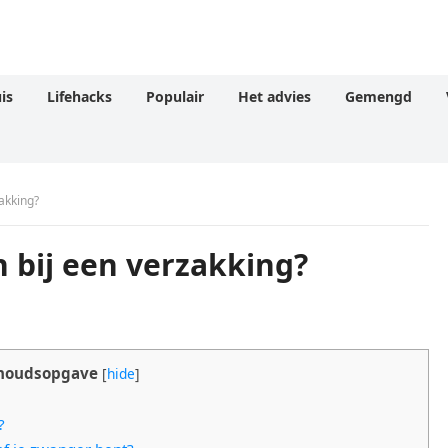
is
Lifehacks
Populair
Het advies
Gemengd
akking?
 bij een verzakking?
houdsopgave
[
hide
]
?