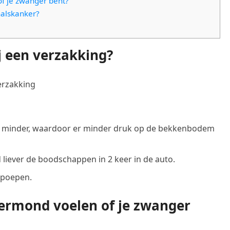
f je zwanger bent?
alskanker?
j een verzakking?
erzakking
k minder, waardoor er minder druk op de bekkenbodem
d liever de boodschappen in 2 keer in de auto.
t poepen.
ermond voelen of je zwanger