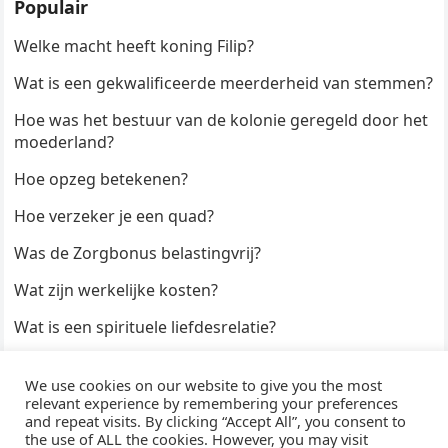
Populair
Welke macht heeft koning Filip?
Wat is een gekwalificeerde meerderheid van stemmen?
Hoe was het bestuur van de kolonie geregeld door het
moederland?
Hoe opzeg betekenen?
Hoe verzeker je een quad?
Was de Zorgbonus belastingvrij?
Wat zijn werkelijke kosten?
Wat is een spirituele liefdesrelatie?
Hoe kun je een formulier digitaal ondertekenen?
We use cookies on our website to give you the most
Hoe duur zijn Keukendeurtjes?
relevant experience by remembering your preferences
and repeat visits. By clicking “Accept All”, you consent to
the use of ALL the cookies. However, you may visit