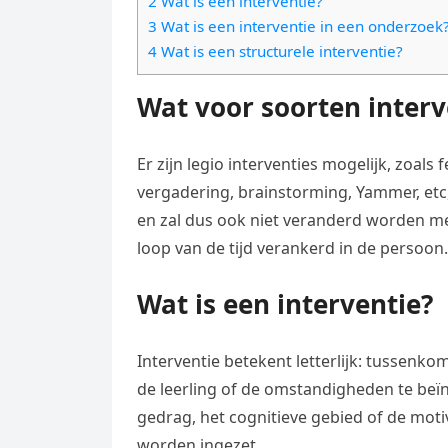
2 Wat is een interventie?
e
t
l
3 Wat is een interventie in een onderzoek
e
n
s
4 Wat is een structurele interventie?
e
l
g
A
g
e
Wat voor soorten interve
e
p
r
n
r
p
a
Er zijn legio interventies mogelijk, zoals
m
vergadering, brainstorming, Yammer, etc,
en zal dus ook niet veranderd worden me
loop van de tijd verankerd in de persoon.
Wat is een interventie?
Interventie betekent letterlijk: tussenkom
de leerling of de omstandigheden te beïnv
gedrag, het cognitieve gebied of de motiv
worden ingezet.