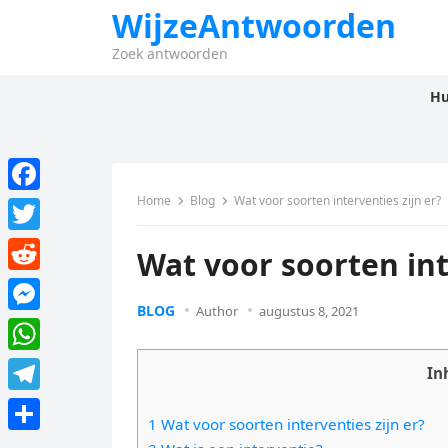
WijzeAntwoorden
Zoek antwoorden
Hu
Home
Blog
Wat voor soorten interventies zijn er?
F
a
T
Wat voor soorten int
c
w
R
e
i
BLOG
Author
augustus 8, 2021
e
M
b
t
d
e
o
W
t
In
d
s
o
h
e
T
i
s
1 Wat voor soorten interventies zijn er?
k
a
r
e
t
D