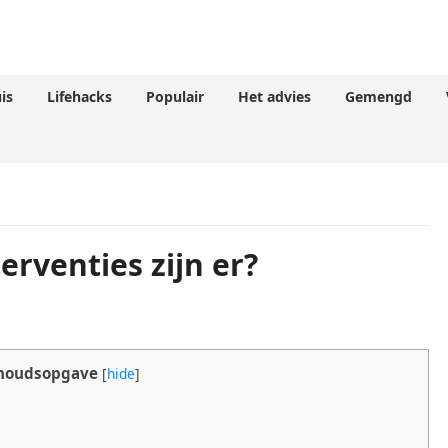
is
Lifehacks
Populair
Het advies
Gemengd
erventies zijn er?
houdsopgave
[
hide
]