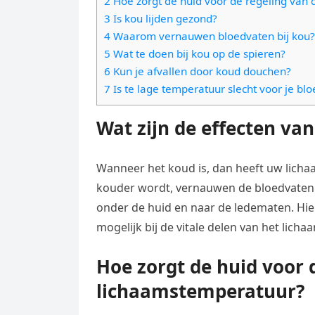
2 Hoe zorgt de huid voor de regeling van
e
t
l
3 Is kou lijden gezond?
e
n
s
4 Waarom vernauwen bloedvaten bij kou?
e
l
g
5 Wat te doen bij kou op de spieren?
A
g
e
e
6 Kun je afvallen door koud douchen?
p
r
n
7 Is te lage temperatuur slecht voor je bl
r
p
a
Wat zijn de effecten va
m
Wanneer het koud is, dan heeft uw licha
kouder wordt, vernauwen de bloedvaten 
onder de huid en naar de ledematen. Hierd
mogelijk bij de vitale delen van het licha
Hoe zorgt de huid voor 
lichaamstemperatuur?