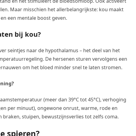
stand en het stimuleert de bloedsomloop. Ook activeert
llen. Maar misschien het allerbelangrijkste: kou maakt
s en een mentale boost geven.
en bij kou?
ver seintjes naar de hypothalamus – het deel van het
 temperatuurregeling. De hersenen sturen vervolgens een
vernauwen om het bloed minder snel te laten stromen.
ening?
chaamstemperatuur (meer dan 39°C tot 45°C), verhoging
agen per minuut), ongewone onrust, warme, rode en
 braken, stuipen, bewustzijnsverlies tot zelfs coma.
de spieren?