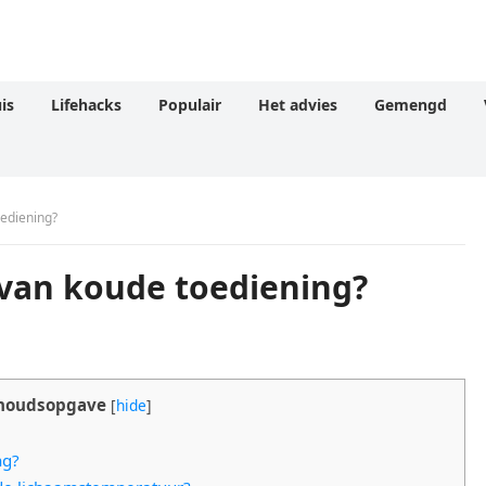
is
Lifehacks
Populair
Het advies
Gemengd
oediening?
 van koude toediening?
houdsopgave
[
hide
]
ng?