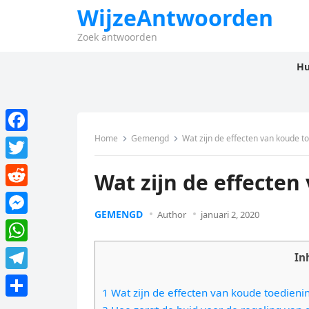
WijzeAntwoorden
Zoek antwoorden
Hu
Home
Gemengd
Wat zijn de effecten van koude t
F
a
T
Wat zijn de effecten
c
w
R
e
i
GEMENGD
Author
januari 2, 2020
e
M
b
t
d
e
o
W
t
In
d
s
o
h
e
T
i
s
1 Wat zijn de effecten van koude toedieni
k
a
r
e
t
D