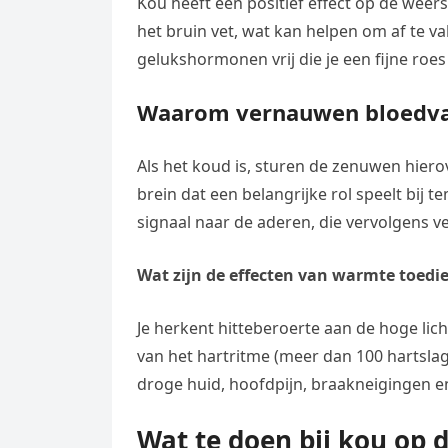
Kou heeft een positief effect op de weer
het bruin vet, wat kan helpen om af te va
gelukshormonen vrij die je een fijne roe
Waarom vernauwen bloedvat
Als het koud is, sturen de zenuwen hiero
brein dat een belangrijke rol speelt bij
signaal naar de aderen, die vervolgens 
Wat zijn de effecten van warmte toedi
Je herkent hitteberoerte aan de hoge li
van het hartritme (meer dan 100 hartsl
droge huid, hoofdpijn, braakneigingen en
Wat te doen bij kou op 