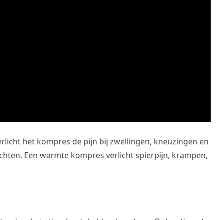
licht het kompres de pijn bij zwellingen, kneuzingen en
ichten. Een warmte kompres verlicht spierpijn, krampen,