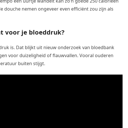
tempo een uurtje wandelt kan zo’n goede 250 calorieën
e douche nemen ongeveer even efficiënt zou zijn als
ht voor je bloeddruk?
ruk is. Dat blijkt uit nieuw onderzoek van bloedbank
gen voor duizeligheid of flauwvallen. Vooral ouderen
ratuur buiten stijgt.