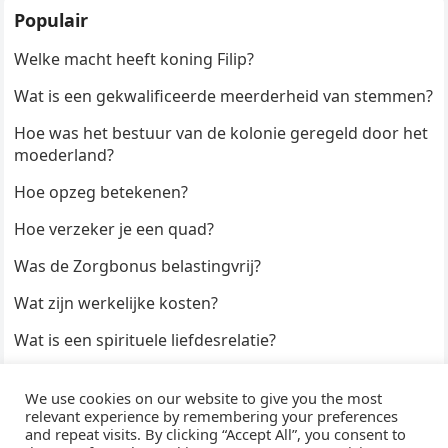
Populair
Welke macht heeft koning Filip?
Wat is een gekwalificeerde meerderheid van stemmen?
Hoe was het bestuur van de kolonie geregeld door het
moederland?
Hoe opzeg betekenen?
Hoe verzeker je een quad?
Was de Zorgbonus belastingvrij?
Wat zijn werkelijke kosten?
Wat is een spirituele liefdesrelatie?
Hoe kun je een formulier digitaal ondertekenen?
We use cookies on our website to give you the most
Hoe duur zijn Keukendeurtjes?
relevant experience by remembering your preferences
and repeat visits. By clicking “Accept All”, you consent to