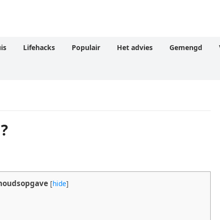
is
Lifehacks
Populair
Het advies
Gemengd
n?
houdsopgave
[
hide
]