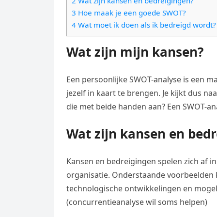
2 Wat zijn kansen en bedreigingen?
e
t
l
3 Hoe maak je een goede SWOT?
e
n
s
4 Wat moet ik doen als ik bedreigd wordt?
e
l
g
A
g
e
Wat zijn mijn kansen?
e
p
r
n
r
p
a
Een persoonlijke SWOT-analyse is een man
m
jezelf in kaart te brengen. Je kijkt dus n
die met beide handen aan? Een SWOT-ana
Wat zijn kansen en bed
Kansen en bedreigingen spelen zich af in
organisatie. Onderstaande voorbeelden k
technologische ontwikkelingen en mogeli
(concurrentieanalyse wil soms helpen)