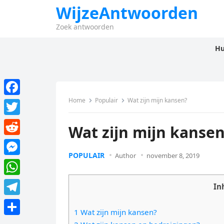
WijzeAntwoorden
Zoek antwoorden
Hu
Home
Populair
Wat zijn mijn kansen?
F
a
T
Wat zijn mijn kanse
c
w
R
e
i
POPULAIR
Author
november 8, 2019
e
M
b
t
d
e
o
W
t
In
d
s
o
h
e
T
i
s
1 Wat zijn mijn kansen?
k
a
r
e
t
D