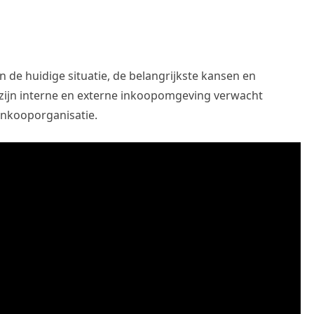
an de huidige situatie, de belangrijkste kansen en
zijn interne en externe inkoopomgeving verwacht
inkooporganisatie.