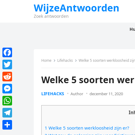
WijzeAntwoorden
Zoek antwoorden
Hu
Home
Lifehacks
Welke 5 soorten werkloosheid zijn
F
a
T
Welke 5 soorten werk
c
w
R
e
i
LIFEHACKS
Author
december 11, 2020
e
M
b
t
d
e
o
W
t
In
d
s
o
h
e
T
i
s
1 Welke 5 soorten werkloosheid zijn er?
k
a
r
e
t
D