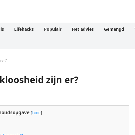
is
Lifehacks
Populair
Het advies
Gemengd
 er?
loosheid zijn er?
houdsopgave
[
hide
]