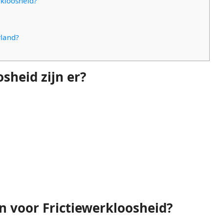
rkloosheid?
rland?
sheid zijn er?
jn voor Frictiewerkloosheid?