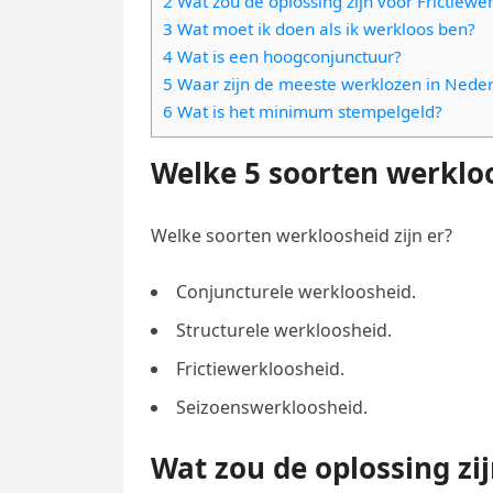
2 Wat zou de oplossing zijn voor Frictiewe
e
t
l
3 Wat moet ik doen als ik werkloos ben?
e
n
s
4 Wat is een hoogconjunctuur?
e
l
g
5 Waar zijn de meeste werklozen in Nede
A
g
e
e
6 Wat is het minimum stempelgeld?
p
r
n
r
p
a
Welke 5 soorten werkloo
m
Welke soorten werkloosheid zijn er?
Conjuncturele werkloosheid.
Structurele werkloosheid.
Frictiewerkloosheid.
Seizoenswerkloosheid.
Wat zou de oplossing zi