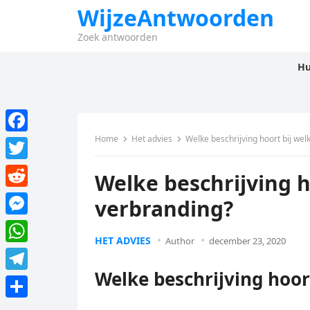
WijzeAntwoorden
Zoek antwoorden
Hu
Home
Het advies
Welke beschrijving hoort bij wel
F
a
T
Welke beschrijving h
c
w
R
verbranding?
e
i
e
M
b
t
HET ADVIES
d
Author
december 23, 2020
e
o
W
t
d
s
Welke beschrijving hoor
o
h
e
T
i
s
k
a
r
e
t
D