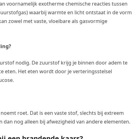
van voornamelijk exotherme chemische reacties tussen
uurstofgas) waarbij warmte en licht ontstaat in de vorm
kan zowel met vaste, vloeibare als gasvormige
ding?
rstof nodig. De zuurstof krijg je binnen door adem te
te eten. Het eten wordt door je verteringsstelsel
ucose.
noemt roet. Dat is een vaste stof, slechts bij extreem
 dan nog alleen bij afwezigheid van andere elementen.
bij een brandende kaars?