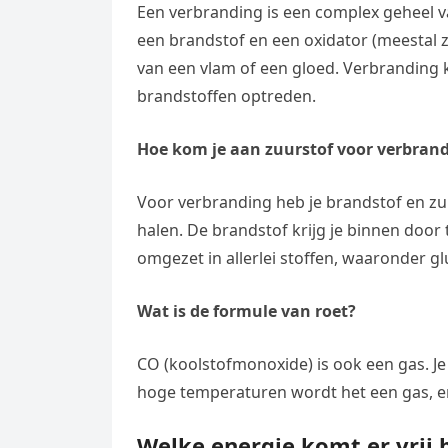
e
Een verbranding is een complex geheel 
t
l
e
n
een brandstof en een oxidator (meestal z
s
e
l
van een vlam of een gloed. Verbranding 
g
A
g
e
brandstoffen optreden.
e
p
r
n
r
p
Hoe kom je aan zuurstof voor verbran
a
m
Voor verbranding heb je brandstof en zuu
halen. De brandstof krijg je binnen door 
omgezet in allerlei stoffen, waaronder gl
Wat is de formule van roet?
CO (koolstofmonoxide) is ook een gas. Je 
hoge temperaturen wordt het een gas, en
Welke energie komt er vrij 